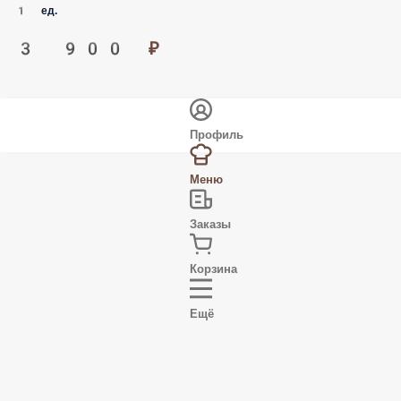
новинка
Сет XL
Шашлык куриный (500 гр.) Шашлык свиной (500 гр.) Люля
Кебаб (600 гр.) Овощи на углях (500 гр.) Шампиньоны (6
шт.) Картофель по-деревенски (150 гр.) Картофель фри (150
гр.) Наггетсы куриные (3 шт.) Сырные палочки (3 шт.) Кока-
Кола (0.33 мл.) Соус чесночный (1 шт.)
1 ед.
3 900 ₽
Профиль